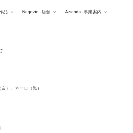
芸作品
Negozio -店舗
Azienda -事業案内
深さ
（白）、ネーロ（黒）
a
州