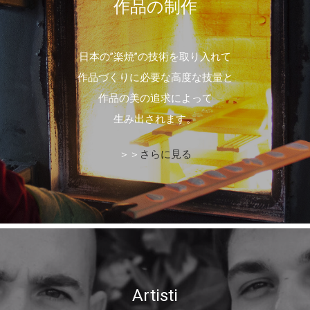
作品の制作
日本の”楽焼”の技術を取り入れて
作品づくりに必要な高度な技量と
作品の美の追求によって
生み出されます。
＞＞
さらに見る
Artisti