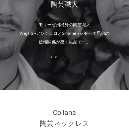
陶芸職人
モリーゼ州出身の陶芸職人
Angelo -アンジェロとSimone -シモーネ兄弟の
信頼関係が築く結晶です。
＞＞
さらに見る
Collana
陶芸ネックレス