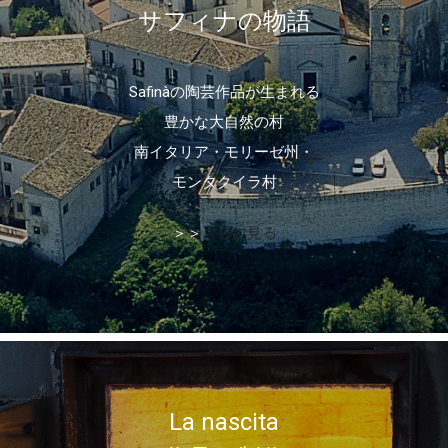
サフィナの物語
Safinàの陶芸作品が生まれる
豊かな大自然の村
南イタリア・モリーゼ州・
モンタクイラ村
＞＞
さらに見る
La nascita