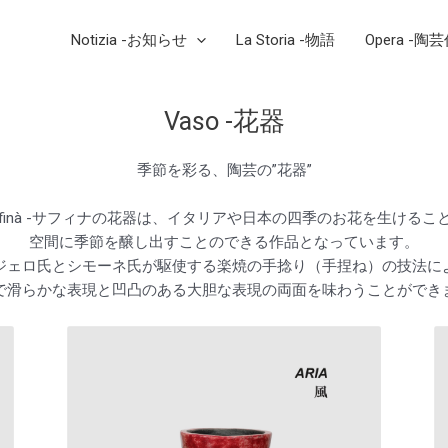
Notizia -お知らせ
La Storia -物語
Opera -陶
Vaso -花器
季節を彩る、陶芸の”花器”
finà -サフィナの花器は、イタリアや日本の四季のお花を生けるこ
空間に季節を醸し出すことのできる作品となっています。
ジェロ氏とシモーネ氏が駆使する楽焼の手捻り（手捏ね）の技法に
で滑らかな表現と凹凸のある大胆な表現の両面を味わうことができ