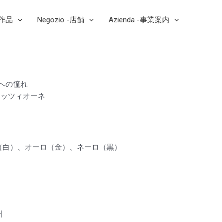
芸作品
Negozio -店舗
Azienda -事業案内
完璧への憧れ
ェッツィオーネ
（白）、オーロ（金）、ネーロ（黒）
a
州