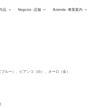
芸作品
Negozio -店舗
Azienda -事業案内
ズブルー）、ビアンコ（白）、オーロ（金）
a
州