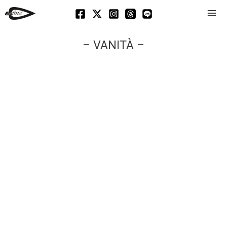
Mai
Men
– VANITÀ –