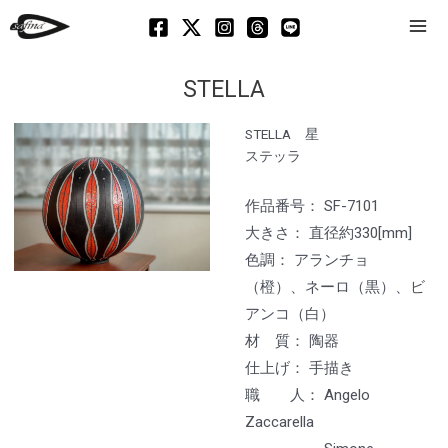
Mai
Men
STELLA
STELLA 星
ステッラ
作品番号： SF-7101
大きさ： 直径約330[mm]
色調： アランチョ
（橙）、ネーロ（黒）、ビ
アンコ（白）
材 質： 陶器
仕上げ： 手描き
職 人： Angelo
Zaccarella