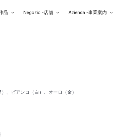
芸作品
Negozio -店舗
Azienda -事業案内
黒）、ビアンコ（白）、オーロ（金）
a
州