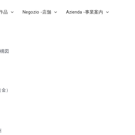
芸作品
Negozio -店舗
Azienda -事業案内
い構図
ラ
（金）
a
州