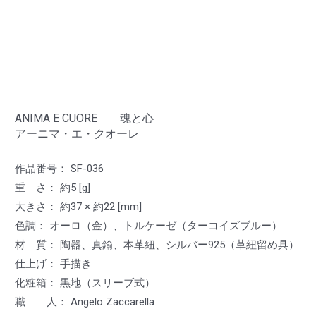
ANIMA E CUORE 魂と心
アーニマ・エ・クオーレ
作品番号： SF-036
重 さ： 約5 [g]
大きさ： 約37 × 約22 [mm]
色調： オーロ（金）、トルケーゼ（ターコイズブルー）
材 質： 陶器、真鍮、本革紐、シルバー925（革紐留め具）
仕上げ： 手描き
化粧箱： 黒地（スリーブ式）
職 人： Angelo Zaccarella