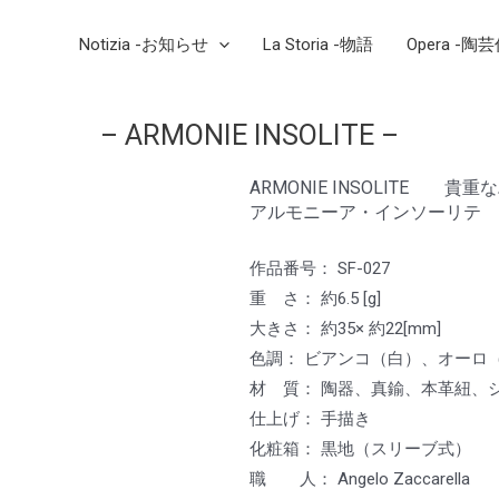
Notizia -お知らせ
La Storia -物語
Opera -陶
– ARMONIE INSOLITE –
ARMONIE INSOLITE 貴
アルモニーア・インソーリテ
作品番号： SF-027
重 さ： 約6.5 [g]
大きさ： 約35× 約22[mm]
色調： ビアンコ（白）、オーロ
材 質： 陶器、真鍮、本革紐、シ
仕上げ： 手描き
化粧箱： 黒地（スリーブ式）
職 人： Angelo Zaccarell