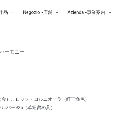
芸作品
Negozio -店舗
Azienda -事業案内
重なハーモニー
（金）、ロッソ・コルニオーラ（紅玉髄色）
ルバー925（革紐留め具）
a