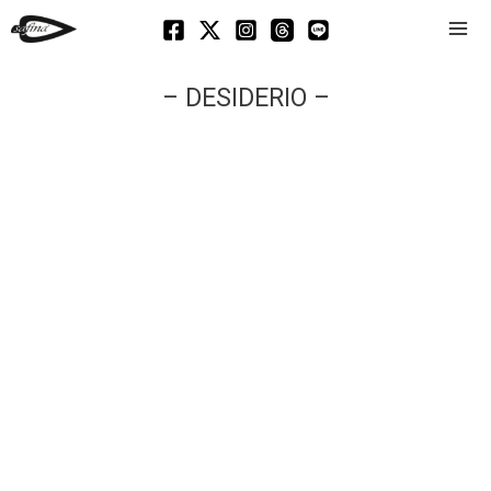
Mai
Men
– DESIDERIO –