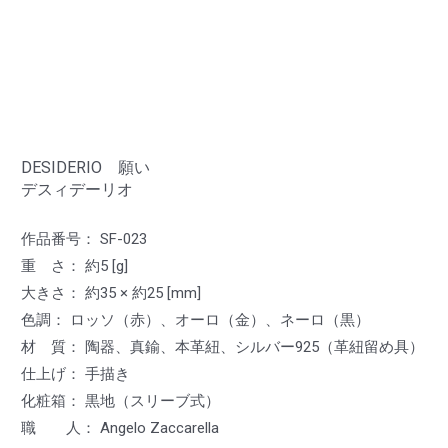
DESIDERIO 願い
デスィデーリオ
作品番号： SF-023
重 さ： 約5 [g]
大きさ： 約35 × 約25 [mm]
色調： ロッソ（赤）、オーロ（金）、ネーロ（黒）
材 質： 陶器、真鍮、本革紐、シルバー925（革紐留め具）
仕上げ： 手描き
化粧箱： 黒地（スリーブ式）
職 人： Angelo Zaccarella