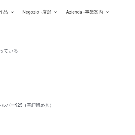
芸作品
Negozio -店舗
Azienda -事業案内
想っている
ルバー925（革紐留め具）
a