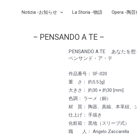
Notizia -お知らせ
La Storia -物語
Opera -陶
– PENSANDO A TE –
PENSANDO A TE あなたを
ペンサンド・ア・テ
作品番号： SF-020
重 さ： 約5.5 [g]
大きさ： 約30 × 約30 [mm]
色調： ラーメ（銅）
材 質： 陶器、真鍮、本革紐、シ
仕上げ： 手描き
化粧箱： 黒地（スリーブ式）
職 人： Angelo Zaccarell