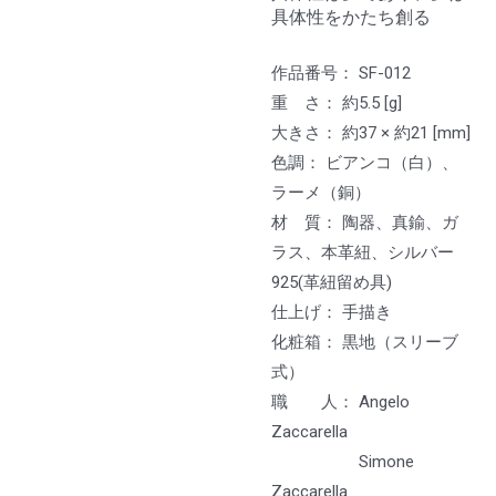
具体性をかたち創る
作品番号： SF-012
重 さ： 約5.5 [g]
大きさ： 約37 × 約21 [mm]
色調： ビアンコ（白）、
ラーメ（銅）
材 質： 陶器、真鍮、ガ
ラス、本革紐、シルバー
925(革紐留め具)
仕上げ： 手描き
化粧箱： 黒地（スリーブ
式）
職 人： Angelo
Zaccarella
Simone
Zaccarella