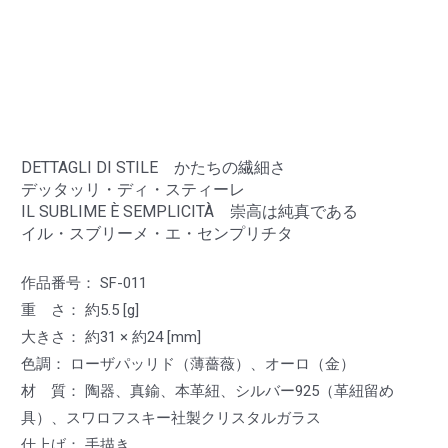
DETTAGLI DI STILE かたちの繊細さ
デッタッリ・ディ・スティーレ
IL SUBLIME È SEMPLICITÀ 崇高は純真である
イル・スブリーメ・エ・センプリチタ
作品番号： SF-011
重 さ： 約5.5 [g]
大きさ： 約31 × 約24 [mm]
色調： ローザパッリド（薄薔薇）、オーロ（金）
材 質： 陶器、真鍮、本革紐、シルバー925（革紐留め
具）、スワロフスキー社製クリスタルガラス
仕上げ： 手描き