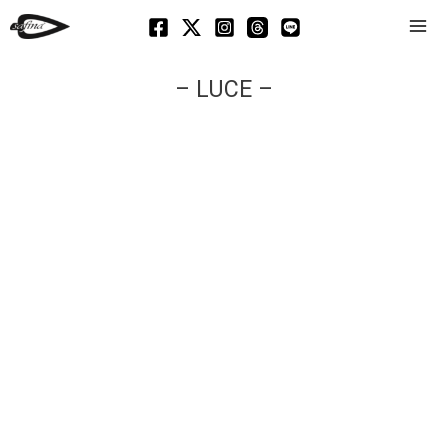
Mai
Men
– LUCE –