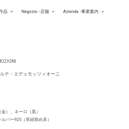
芸作品
Negozio -店舗
Azienda -事業案内
 EMOZIONI
ルテ・エデェモッツィオーニ
（金）、ネーロ（黒）
ルバー925（革紐留め具）