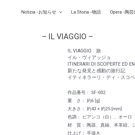
Notizia -お知らせ
La Storia -物語
Opera -陶
– IL VIAGGIO –
IL VIAGGIO 旅
イル・ヴィアッジョ
ITINERARI DI SCOPERTE ED
新たな発見と感動の旅行記
イティネラーリ・ディ・スコペ
作品番号： SF-002
重 さ： 約6 [g]
大きさ： 約43 × 約25 [mm]
色調： ビアンコ（白）、オーロ
材 質： 陶器、真鍮、本革紐、シ
仕上げ： 手描き