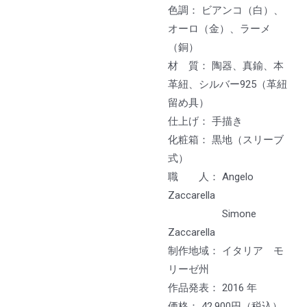
色調： ビアンコ（白）、
オーロ（金）、ラーメ
（銅）
材 質： 陶器、真鍮、本
革紐、シルバー925（革紐
留め具）
仕上げ： 手描き
化粧箱： 黒地（スリーブ
式）
職 人： Angelo
Zaccarella
Simone
Zaccarella
制作地域： イタリア モ
リーゼ州
作品発表： 2016 年
価格： 42,900円（税込）