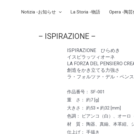
Notizia -お知らせ
La Storia -物語
Opera -陶
– ISPIRAZIONE –
ISPIRAZIONE ひらめき
イスピラッツィオーネ
LA FORZA DEL PENSIERO CR
創造をかき立てる力強さ
ラ・フォルツァ・デル・ペンス
作品番号： SF-001
重 さ： 約7 [g]
大きさ： 約53 × 約32 [mm]
色調： ビアンコ（白）、オーロ
材 質： 陶器、真鍮、本革紐、シ
仕上げ： 手描き