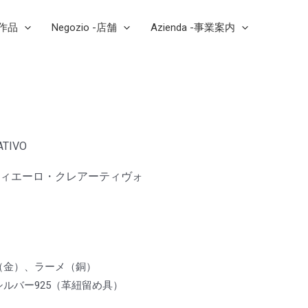
芸作品
Negozio -店舗
Azienda -事業案内
EATIVO
ィエーロ・クレアーティヴォ
（金）、ラーメ（銅）
ルバー925（革紐留め具）