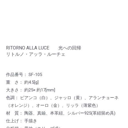
RITORNO ALLA LUCE 光への回帰
リトルノ・アッラ・ルーチェ
作品番号： SF-105
重 さ： 約4.5[g]
大きさ： 約25× 約17[mm]
色調： ビアンコ（白）、ジャッロ（黄）、アランチョーネ
（オレンジ）、オーロ（金）、リッラ（薄紫色）
材 質： 陶器、真鍮、本革紐、シルバー925(革紐留め具)
仕上げ： 手描き