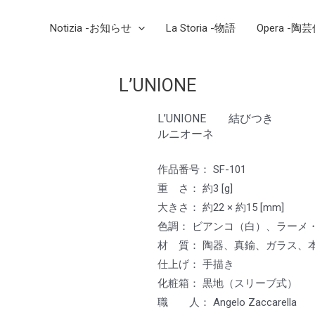
Notizia -お知らせ
La Storia -物語
Opera -陶
L’UNIONE
L’UNIONE 結びつき
ルニオーネ
作品番号： SF-101
重 さ： 約3 [g]
大きさ： 約22 × 約15 [mm]
色調： ビアンコ（白）、ラーメ
材 質： 陶器、真鍮、ガラス、
仕上げ： 手描き
化粧箱： 黒地（スリーブ式）
職 人： Angelo Zaccarell