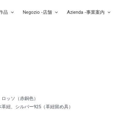
芸作品
Negozio -店舗
Azienda -事業案内
・ロッソ（赤銅色）
本革紐、シルバー925（革紐留め具）
a