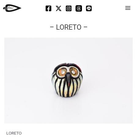
Mai
Men
– LORETO –
LORETO