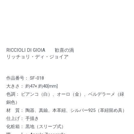
RICCIOLI DI GIOIA 歓喜の渦
リッチョリ・ディ・ジョイア
作品番号： SF-018
大きさ： 約47× 約40[mm]
色調： ビアンコ（白）、オーロ（金）、ベルデラーメ（緑
銅色）
材 質： 陶器、真鍮、本革紐、シルバー925（革紐留め具）
仕上げ： 手描き
化粧箱： 黒地（スリーブ式）