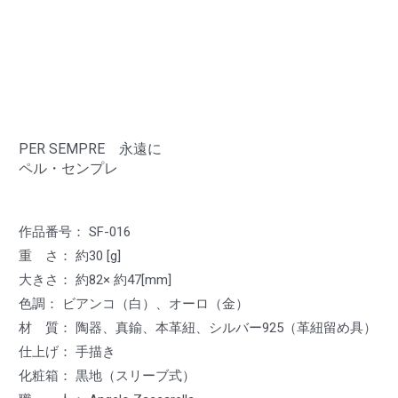
PER SEMPRE 永遠に
ペル・センプレ
作品番号： SF-016
重 さ： 約30 [g]
大きさ： 約82× 約47[mm]
色調： ビアンコ（白）、オーロ（金）
材 質： 陶器、真鍮、本革紐、シルバー925（革紐留め具）
仕上げ： 手描き
化粧箱： 黒地（スリーブ式）