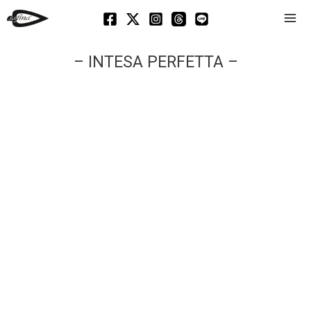
Mai
Men
– INTESA PERFETTA –