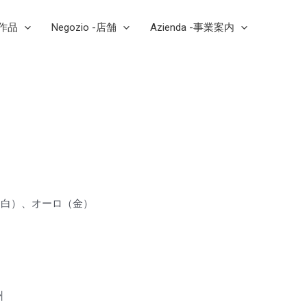
芸作品
Negozio -店舗
Azienda -事業案内
（白）、オーロ（金）
a
州