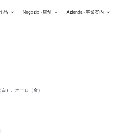
芸作品
Negozio -店舗
Azienda -事業案内
（白）、オーロ（金）
a
州