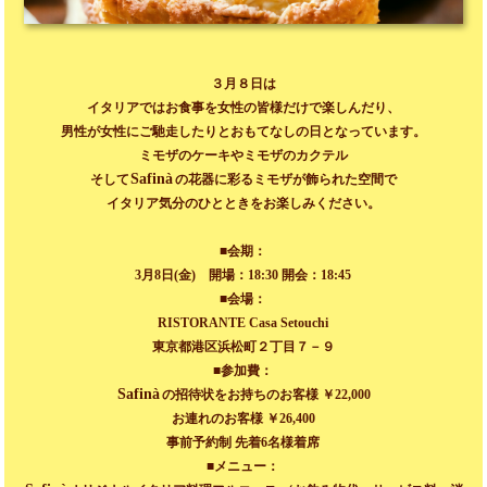
３月８日は
イタリアではお食事を女性の皆様だけで楽しんだり、
男性が女性にご馳走したりとおもてなしの日となっています。
ミモザのケーキやミモザのカクテル
Safinà
そして
の花器に彩るミモザが飾られた空間で
イタリア気分のひとときをお楽しみください。
■会期：
3月8日(金) 開場：18:30 開会：18:45
■会場：
RISTORANTE Casa Setouchi
東京都港区浜松町２丁目７－９
■参加費：
Safinà
の招待状をお持ちのお客様 ￥22,000
お連れのお客様 ￥26,400
事前予約制 先着6名様着席
■メニュー：