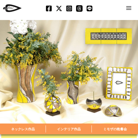
Mai
Men
ネックレス作品
インテリア作品
ミモザの晩餐会