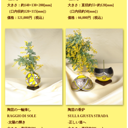
大きさ：約140×130×200[mm]
大きさ：直径約55×約120[mm]
（口内径約120×115[mm]）
（口内径約50[mm]）
価格：121,000円（税込）
価格：66,000円（税込）
陶芸の一輪挿し
陶芸の香炉
RAGGIO DI SOLE
SULLA GIUSTA STRADA
-太陽の輝き
-正しい道へ